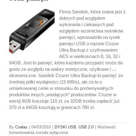
Firma Sandisk, która znana jest z
dobrych pod względem
wykonania i ciekawych pod
względem wzornictwa nośników
pamięci, wprowadziła na rynek
pamięci USB o nazwie Cruzer
Ultra Backup z szyfrowaniem
AES w wielkościach 8, 16, 32 i
64GB. Jest to pamięć, która każdemu przypaść może do
gustu ze względu na walory estetyczne, użytkowe i …
ekonomiczne. Sandisk Cruzer Ultra Backup to pamięć ze
średniej półki wydajności (15 MB/s), ale za to o
umiarkowanej cenie w stosunku do porównywalnych
produktów innych „wiodących” producentów. Cruzer w
wersji 8GB kosztuje 110 zł, za 32GB trzeba zapłacić już
370 zł a 64GB kosztują w granicach 780 zł.
By
Coalas
|
04/03/2010
|
DYSKI USB
,
USB 2.0
|
Możliwość
Sandisk
komentowania
została wyłączona