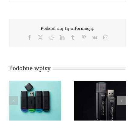
Cruzer
ULTRA
BACKUP
nawet
z
Podziel się tą informacją:
64GB
pamięci
Facebook
X
Reddit
LinkedIn
Tumblr
Pinterest
Vk
Email
Podobne wpisy
Kingston IronKey
Kingston IronKey
Vault Privacy 80 w
Locker+ 50 G2
wersji 7,68 TB