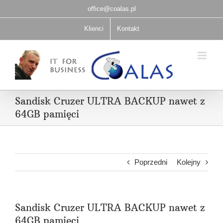
Przejdź
office@coalas.pl
do
zawartości
Klienci
Kontakt
Sandisk Cruzer ULTRA BACKUP nawet z
64GB pamięci
Poprzedni
Kolejny
Sandisk Cruzer ULTRA BACKUP nawet z
64GB pamięci